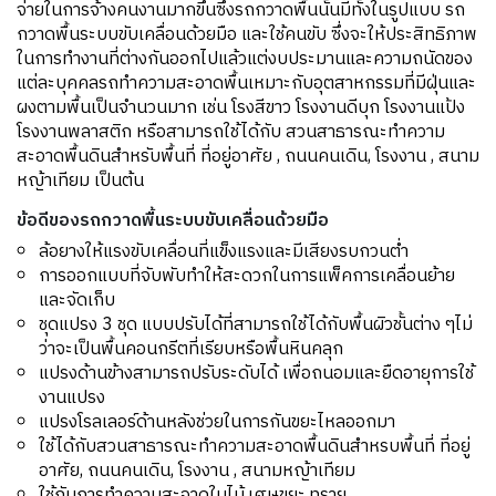
จ่ายในการจ้างคนงานมากขึ้นซึ่งรถกวาดพื้นนั้นมีทั้งในรูปแบบ รถ
กวาดพื้นระบบขับเคลื่อนด้วยมือ และใช้คนขับ ซึ่งจะให้ประสิทธิภาพ
ในการทำงานที่ต่างกันออกไปแล้วแต่งบประมานและความถนัดของ
แต่ละบุคคลรถทำความสะอาดพื้นเหมาะกับอุตสาหกรรมที่มีฝุ่นและ
ผงตามพื้นเป็นจำนวนมาก เช่น โรงสีขาว โรงงานดีบุก โรงงานแป้ง
โรงงานพลาสติก หรือสามารถใช้ได้กับ สวนสาธารณะทำความ
สะอาดพื้นดินสำหรับพื้นที่ ที่อยู่อาศัย , ถนนคนเดิน, โรงงาน , สนาม
หญ้าเทียม เป็นต้น
ข้อดีของรถกวาดพื้นระบบขับเคลื่อนด้วยมือ
ล้อยางให้แรงขับเคลื่อนที่แข็งแรงและมีเสียงรบกวนต่ำ
การออกแบบที่จับพับทำให้สะดวกในการแพ็คการเคลื่อนย้าย
และจัดเก็บ
ชุดแปรง 3 ชุด แบบปรับได้ที่สามารถใช้ได้กับพื้นผิวชั้นต่าง ๆไม่
ว่าจะเป็นพื้นคอนกรีตที่เรียบหรือพื้นหินคลุก
แปรงด้านข้างสามารถปรับระดับได้ เพื่อถนอมและยืดอายุการใช้
งานแปรง
แปรงโรลเลอร์ด้านหลังช่วยในการกันขยะไหลออกมา
ใช้ได้กับสวนสาธารณะทำความสะอาดพื้นดินสำหรบพื้นที่ ที่อยู่
อาศัย, ถนนคนเดิน, โรงงาน , สนามหญ้าเทียม
ใช้กับการทำความสะอาดใบไม้,เศษขยะ,ทราย