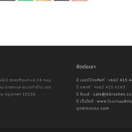
ติดต่อเรา
4/2 ซอยเทียนทะเล 24 ถนน
เบอร์โทรศัพท์ : +662 415 
ยน-ชายทะเล แขวงท่าข้าม เขต
แฟกซ์ : +662 415 6160
ียน กรุงเทพฯ 10150
อีเมล์ : sale@jkbrushes.c
เว็บไซต์ : www.โรงงานผลิต
อุตสาหกรรม.com