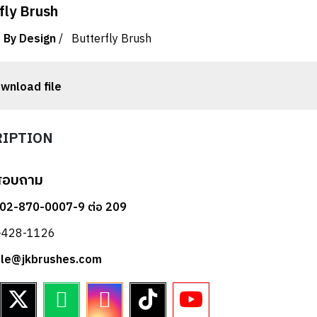
fly Brush
 By Design
/
Butterfly Brush
wnload file
RIPTION
สอบถาม
 02-870-0007-9 ต่อ 209
2-428-1126
sale@jkbrushes.com