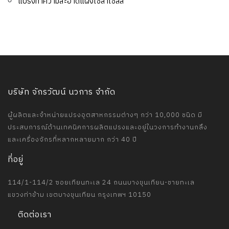
แปรงทำความสะอาดแผงโซลาเซลล์
บริษัท จักรวัฒน์ นวการ จำกัด
ผู้ผลิตและจำหน่ายแปรงอุตสาหกรรมต่างๆ กว่า 10,000 ชนิด มี
ประสบการณ์ด้านเทคนิคการผลิตแปรงและอยู่ในวงการทำงานกลึง
และเครื่องจักรที่หลากหลายมาก กว่า 40 ปี
ที่อยู่
114/1-114/2 ซอยเทียนทะเล 24 ถนนบางขุนเทียน-ชายทะเล
แขวงท่าข้าม เขตบางขุนเทียน กรุงเทพฯ 10150
ติดต่อเรา